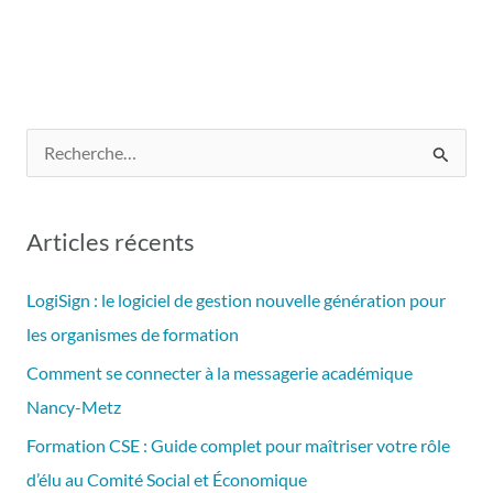
R
e
c
Articles récents
h
e
LogiSign : le logiciel de gestion nouvelle génération pour
r
les organismes de formation
c
Comment se connecter à la messagerie académique
h
Nancy-Metz
e
Formation CSE : Guide complet pour maîtriser votre rôle
r
d’élu au Comité Social et Économique