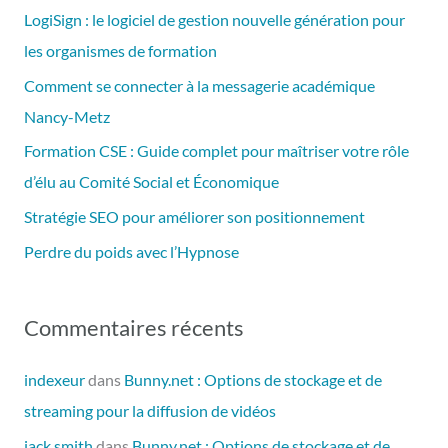
e
LogiSign : le logiciel de gestion nouvelle génération pour
r
les organismes de formation
c
Comment se connecter à la messagerie académique
h
Nancy-Metz
e
Formation CSE : Guide complet pour maîtriser votre rôle
r
d’élu au Comité Social et Économique
Stratégie SEO pour améliorer son positionnement
:
Perdre du poids avec l’Hypnose
Commentaires récents
indexeur
dans
Bunny.net : Options de stockage et de
streaming pour la diffusion de vidéos
jack smith
dans
Bunny.net : Options de stockage et de