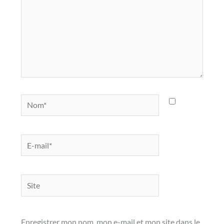
Nom*
E-
mail*
Site
Enregistrer mon nom, mon e-mail et mon site dans le