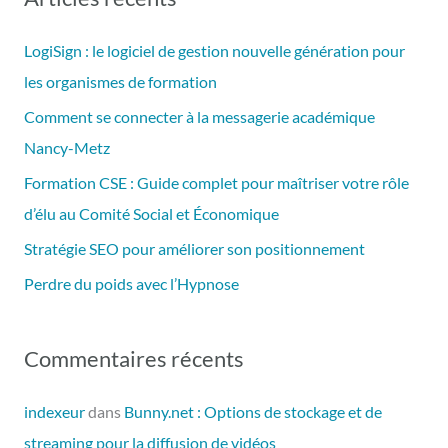
h
e
LogiSign : le logiciel de gestion nouvelle génération pour
r
les organismes de formation
c
Comment se connecter à la messagerie académique
h
Nancy-Metz
e
Formation CSE : Guide complet pour maîtriser votre rôle
r
d’élu au Comité Social et Économique
Stratégie SEO pour améliorer son positionnement
:
Perdre du poids avec l’Hypnose
Commentaires récents
indexeur
dans
Bunny.net : Options de stockage et de
streaming pour la diffusion de vidéos