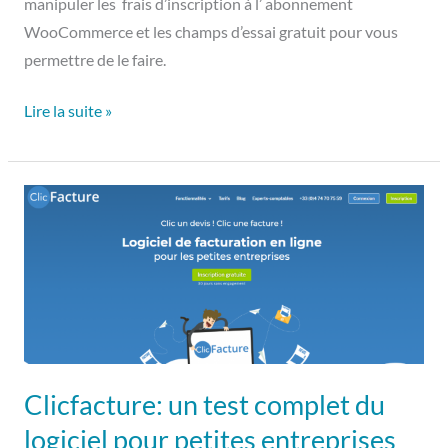
manipuler les frais d’inscription à l’ abonnement
WooCommerce et les champs d’essai gratuit pour vous
permettre de le faire.
Lire la suite »
Clicfacture:
un
test
complet
du
logiciel
pour
petites
Clicfacture: un test complet du
entreprises
logiciel pour petites entreprises