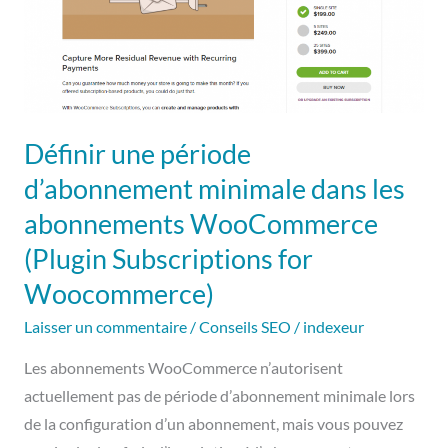
minimale
dans
les
abonnements
WooCommerce
(Plugin
Définir une période
Subscriptions
d’abonnement minimale dans les
for
abonnements WooCommerce
Woocommerce)
(Plugin Subscriptions for
Woocommerce)
Laisser un commentaire
/
Conseils SEO
/
indexeur
Les abonnements WooCommerce n’autorisent
actuellement pas de période d’abonnement minimale lors
de la configuration d’un abonnement, mais vous pouvez