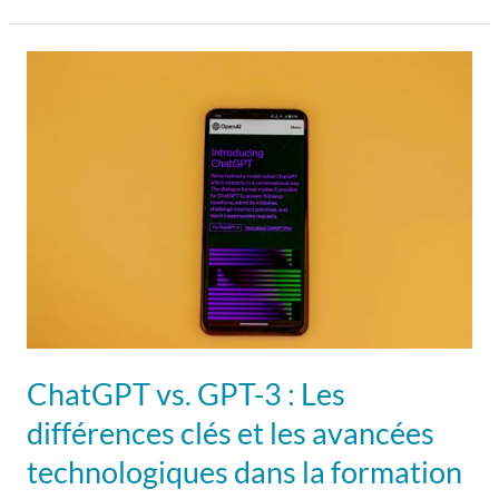
ChatGPT
vs.
GPT-
3
:
Les
différences
clés
et
les
avancées
ChatGPT vs. GPT-3 : Les
technologiques
différences clés et les avancées
dans
technologiques dans la formation
la