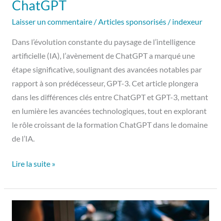
formation
ChatGPT
ChatGPT
Laisser un commentaire
/
Articles sponsorisés
/
indexeur
Dans l’évolution constante du paysage de l’intelligence
artificielle (IA), l’avènement de ChatGPT a marqué une
étape significative, soulignant des avancées notables par
rapport à son prédécesseur, GPT-3. Cet article plongera
dans les différences clés entre ChatGPT et GPT-3, mettant
en lumière les avancées technologiques, tout en explorant
le rôle croissant de la formation ChatGPT dans le domaine
de l’IA.
Lire la suite »
La
fiche