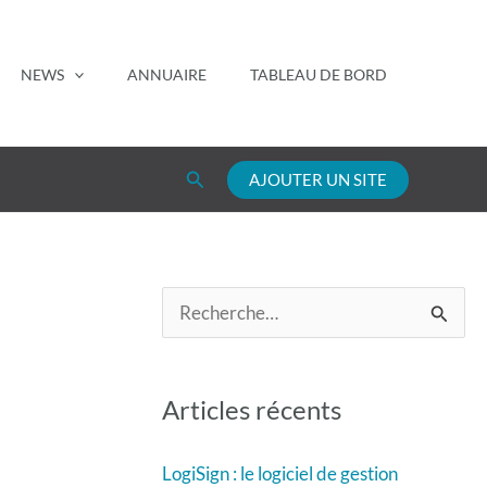
NEWS
ANNUAIRE
TABLEAU DE BORD
Rechercher
AJOUTER UN SITE
R
e
c
Articles récents
h
e
LogiSign : le logiciel de gestion