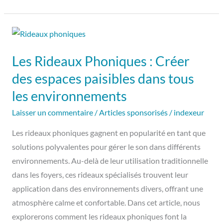
Les
Rideaux
Les Rideaux Phoniques : Créer
Phoniques
:
des espaces paisibles dans tous
Créer
les environnements
des
Laisser un commentaire
/
Articles sponsorisés
/
indexeur
espaces
paisibles
Les rideaux phoniques gagnent en popularité en tant que
dans
solutions polyvalentes pour gérer le son dans différents
tous
environnements. Au-delà de leur utilisation traditionnelle
les
dans les foyers, ces rideaux spécialisés trouvent leur
environnements
application dans des environnements divers, offrant une
atmosphère calme et confortable. Dans cet article, nous
explorerons comment les rideaux phoniques font la