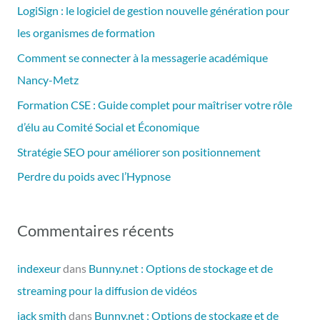
e
LogiSign : le logiciel de gestion nouvelle génération pour
r
les organismes de formation
c
Comment se connecter à la messagerie académique
h
Nancy-Metz
e
Formation CSE : Guide complet pour maîtriser votre rôle
r
d’élu au Comité Social et Économique
Stratégie SEO pour améliorer son positionnement
:
Perdre du poids avec l’Hypnose
Commentaires récents
indexeur
dans
Bunny.net : Options de stockage et de
streaming pour la diffusion de vidéos
jack smith
dans
Bunny.net : Options de stockage et de