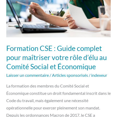
complet
pour
maîtriser
votre
rôle
d’élu
au
Formation CSE : Guide complet
Comité
pour maîtriser votre rôle d’élu au
Social
Comité Social et Économique
et
Économique
Laisser un commentaire
/
Articles sponsorisés
/
indexeur
La formation des membres du Comité Social et
Économique constitue un droit fondamental inscrit dans le
Code du travail, mais également une nécessité
opérationnelle pour exercer pleinement son mandat.
Depuis les ordonnances Macron de 2017, le CSE a