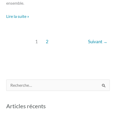
ensemble.
Lire la suite »
1
2
Suivant
→
R
e
c
Articles récents
h