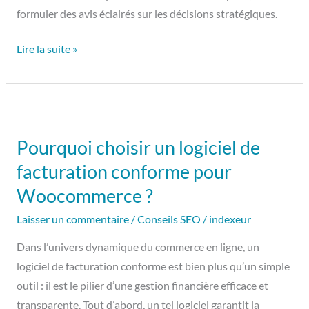
formuler des avis éclairés sur les décisions stratégiques.
Lire la suite »
Pourquoi
choisir
Pourquoi choisir un logiciel de
un
facturation conforme pour
logiciel
de
Woocommerce ?
facturation
Laisser un commentaire
/
Conseils SEO
/
indexeur
conforme
pour
Dans l’univers dynamique du commerce en ligne, un
Woocommerce
logiciel de facturation conforme est bien plus qu’un simple
?
outil : il est le pilier d’une gestion financière efficace et
transparente. Tout d’abord, un tel logiciel garantit la