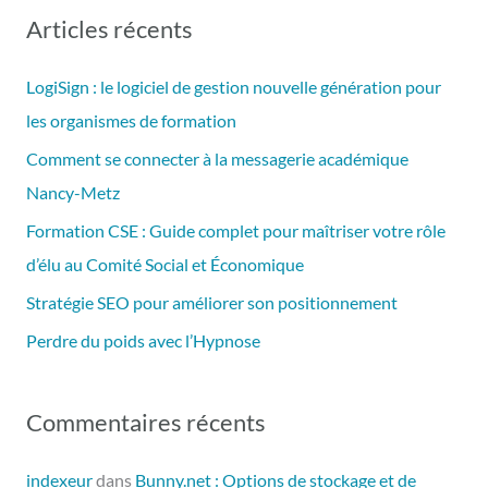
c
Articles récents
h
e
LogiSign : le logiciel de gestion nouvelle génération pour
r
les organismes de formation
c
Comment se connecter à la messagerie académique
h
Nancy-Metz
e
Formation CSE : Guide complet pour maîtriser votre rôle
r
d’élu au Comité Social et Économique
Stratégie SEO pour améliorer son positionnement
:
Perdre du poids avec l’Hypnose
Commentaires récents
indexeur
dans
Bunny.net : Options de stockage et de