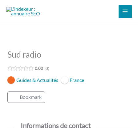
Aller
au
contenu
Sud radio
0.00
0
Guides & Actualités
France
Bookmark
Informations de contact