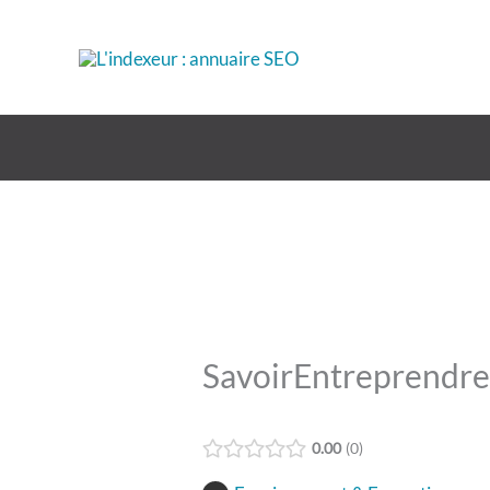
Aller
au
contenu
SavoirEntreprendr
0.00
0