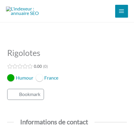
Aller
au
contenu
Rigolotes
0.00
0
Humour
France
Bookmark
Informations de contact