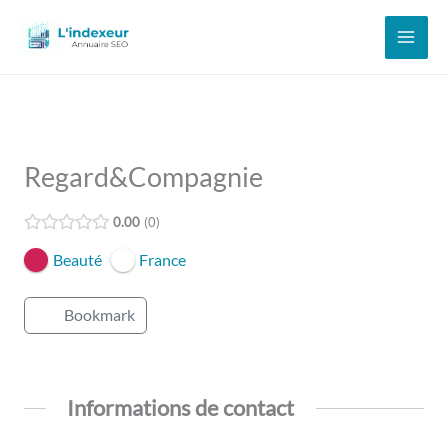
Aller
au
contenu
Regard&Compagnie
0.00
0
Beauté
France
Bookmark
Informations de contact