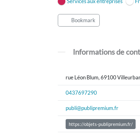
Services aux entreprises
F
Bookmark
Informations de con
rue Léon Blum, 69100 Villeurba
0437697290
publi@publipremium.fr
https://objets-publipremium.fr/