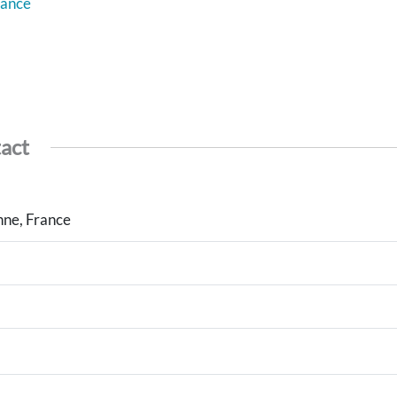
rance
tact
nne, France