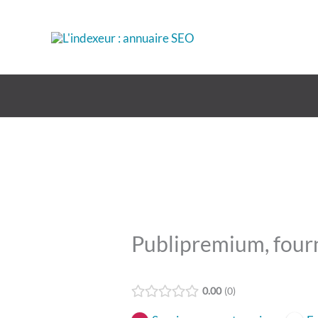
Aller
au
contenu
Publipremium, fourn
0.00
0