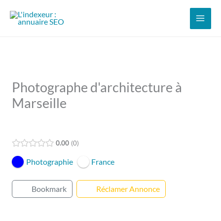
Aller
au
contenu
Photographe d'architecture à
Marseille
Open Now
0.00
0
Photographie
France
Bookmark
Réclamer Annonce