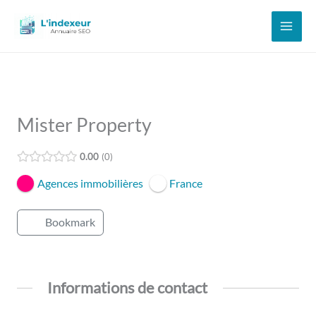
Aller
au
contenu
Mister Property
0.00
0
Agences immobilières
France
Bookmark
Informations de contact