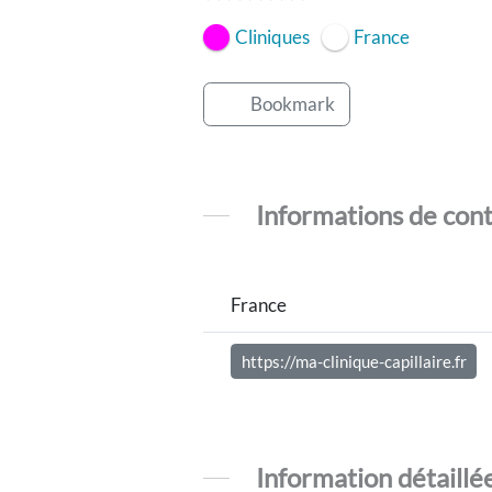
Cliniques
France
Bookmark
Informations de con
France
https://ma-clinique-capillaire.fr
Information détaillé