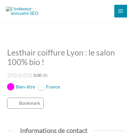
Aller
au
contenu
Lesthair coiffure Lyon : le salon
100% bio !
0.00
0
Bien-être
France
Bookmark
Informations de contact