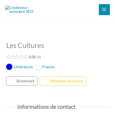
Aller
au
contenu
Les Cultures
0.00
0
Littérature
France
Bookmark
Réclamer Annonce
Informations de contact