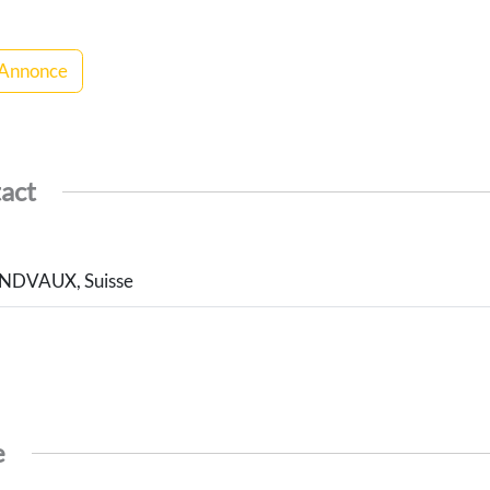
 Annonce
tact
ANDVAUX, Suisse
e