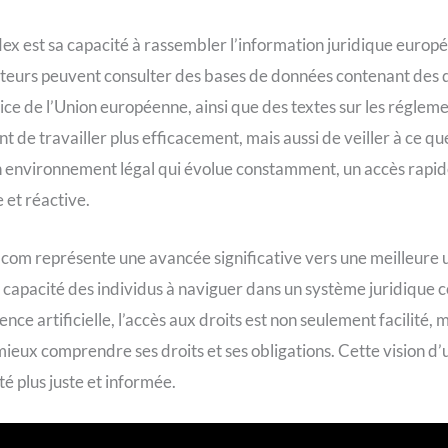
 est sa capacité à rassembler l’information juridique europé
isateurs peuvent consulter des bases de données contenant des 
e de l’Union européenne, ainsi que des textes sur les réglemen
e travailler plus efficacement, mais aussi de veiller à ce que
n environnement légal qui évolue constamment, un accès rapide 
 et réactive.
om représente une avancée significative vers une meilleure uti
a capacité des individus à naviguer dans un système juridique 
igence artificielle, l’accès aux droits est non seulement facilit
eux comprendre ses droits et ses obligations. Cette vision d’un
té plus juste et informée.