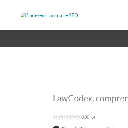
Aller
au
contenu
LawCodex, comprend
0.00
0