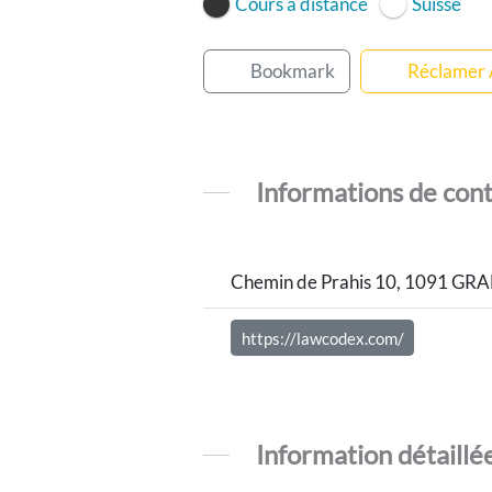
Cours à distance
Suisse
Bookmark
Réclamer
Informations de con
Chemin de Prahis 10, 1091 GR
https://lawcodex.com/
Information détaillé