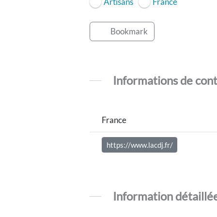
Artisans
France
Bookmark
Informations de con
France
https://www.lacdj.fr/
Information détaillé