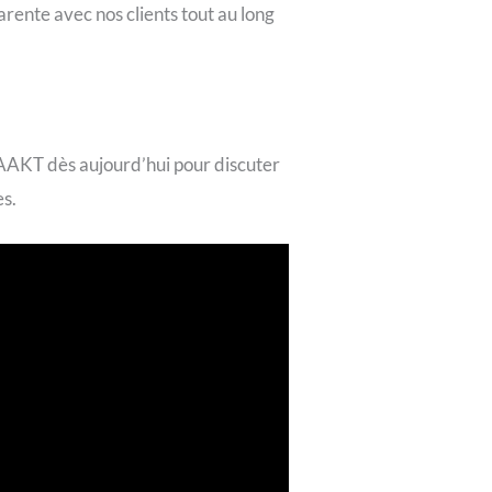
rente avec nos clients tout au long
PAAKT dès aujourd’hui pour discuter
es.