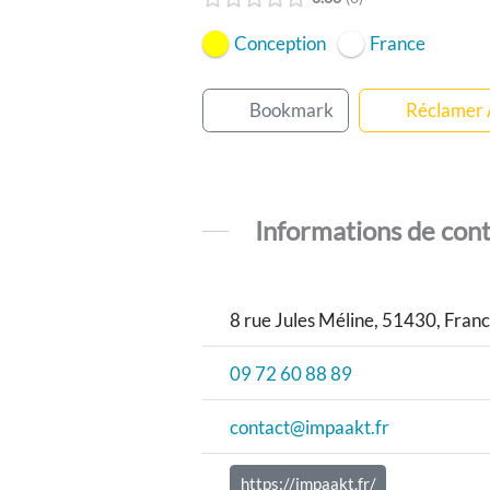
Conception
France
Bookmark
Réclamer
Informations de con
8 rue Jules Méline, 51430, Fran
09 72 60 88 89
contact@impaakt.fr
https://impaakt.fr/