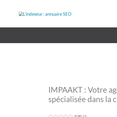
Aller
au
contenu
IMPAAKT : Votre age
spécialisée dans la 
0.00
0