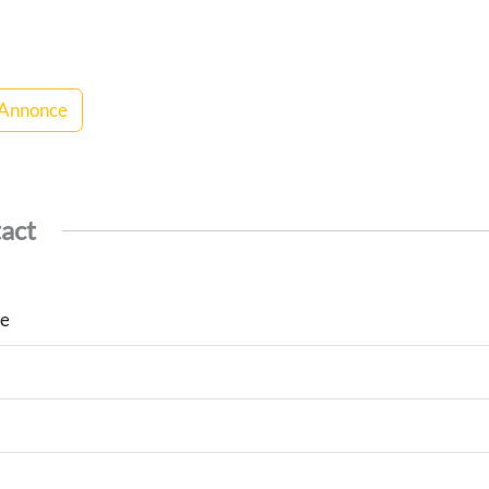
 Annonce
tact
ce