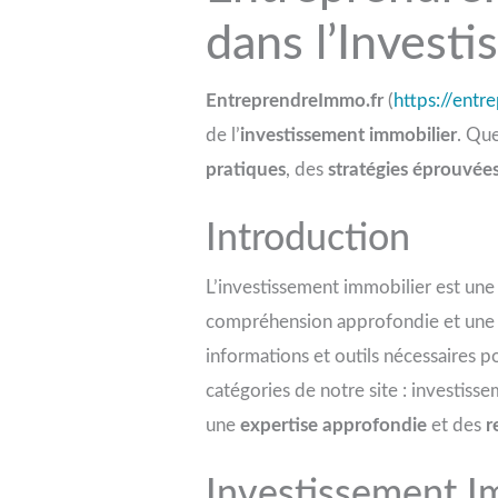
dans l’Invest
EntreprendreImmo.fr
(
https://entr
de l’
investissement immobilier
. Qu
pratiques
, des
stratégies éprouvée
Introduction
L’investissement immobilier est une v
compréhension approfondie et une p
informations et outils nécessaires 
catégories de notre site : investiss
une
expertise approfondie
et des
r
Investissement I