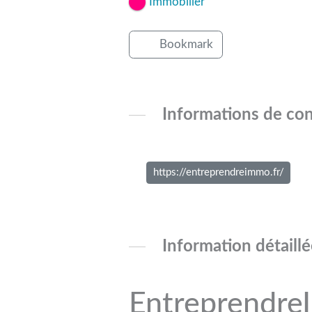
Immobilier
Bookmark
Informations de con
https://entreprendreimmo.fr/
Information détaill
EntreprendreI