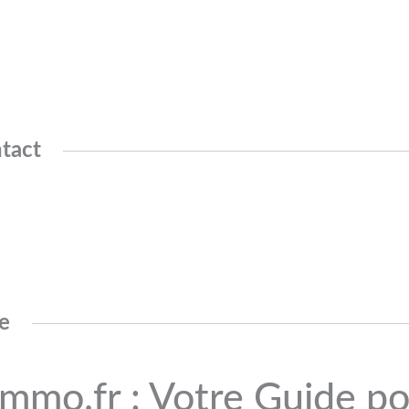
tact
ée
mmo.fr : Votre Guide po