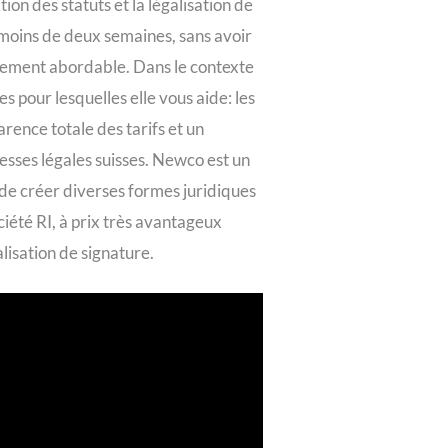
ion des statuts et la légalisation de
 moins de deux semaines, sans avoir
èrement abordable. Dans le contexte
 pour lesquelles elle vous aide: les
rence totale des tarifs et un
esses légales suisses. Newco est un
le de créer diverses formes juridiques
ciété RI, à prix très avantageux
alisation de signature.