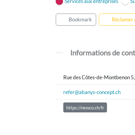
Services aux entreprises
Su
Bookmark
Réclamer
Informations de con
Rue des Côtes-de-Montbenon 5, 
refer@abanys-concept.ch
https://newco.ch/fr