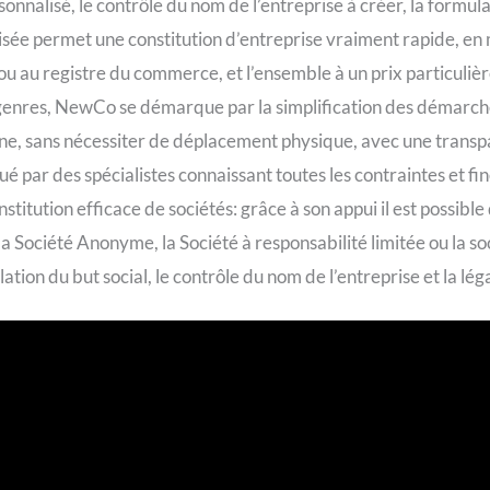
onnalisé, le contrôle du nom de l’entreprise à créer, la formulat
lisée permet une constitution d’entreprise vraiment rapide, en
 ou au registre du commerce, et l’ensemble à un prix particuli
 genres, NewCo se démarque par la simplification des démarches
igne, sans nécessiter de déplacement physique, avec une transpa
ar des spécialistes connaissant toutes les contraintes et fin
nstitution efficace de sociétés: grâce à son appui il est possib
a Société Anonyme, la Société à responsabilité limitée ou la so
ulation du but social, le contrôle du nom de l’entreprise et la lég