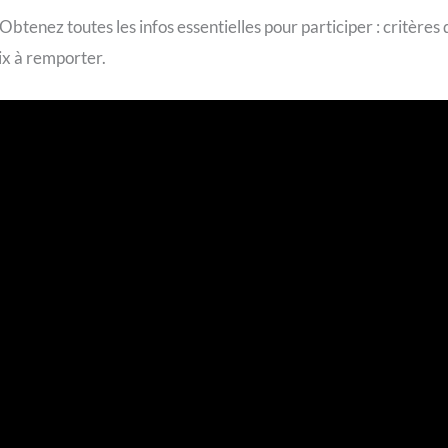
 Obtenez toutes les infos essentielles pour participer : critères
rix à remporter.