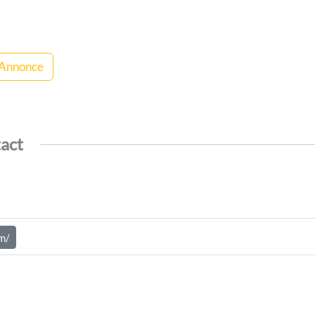
 Annonce
tact
m/