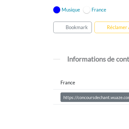
Musique
France
Bookmark
Réclamer
Informations de con
France
https://concoursdechant.wuaze.co