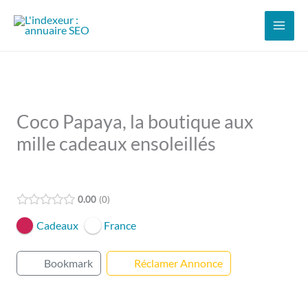
Aller
au
contenu
Coco Papaya, la boutique aux
mille cadeaux ensoleillés
Open Now
0.00
0
Cadeaux
France
Bookmark
Réclamer Annonce