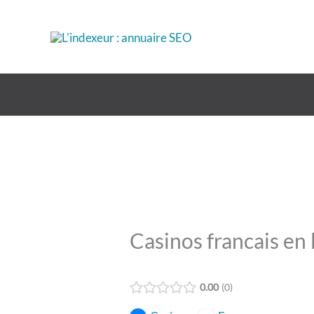
Aller
au
contenu
Casinos francais en 
0.00
0