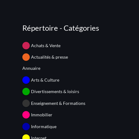
Répertoire - Catégories
Achats & Vente
Actualités & presse
Annuaire
Arts & Culture
Divertissements & loisirs
Enseignement & Formations
Immobilier
Informatique
Internet