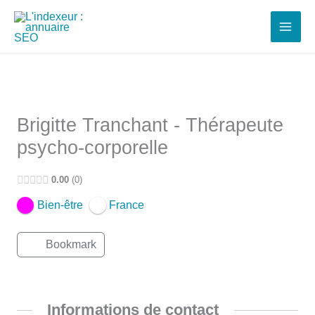
Aller
au
contenu
Brigitte Tranchant - Thérapeute
psycho-corporelle
0.00
0
Bien-être
France
Bookmark
Informations de contact