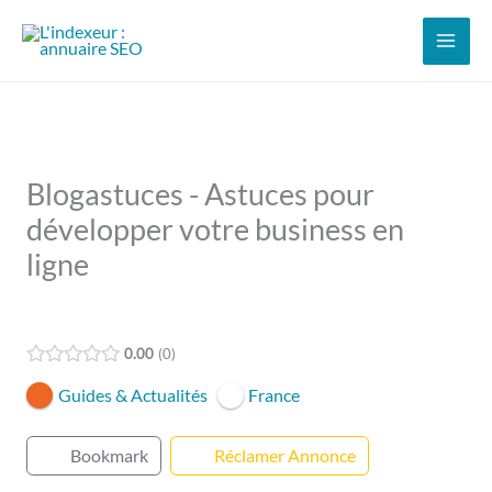
Aller
au
contenu
Blogastuces - Astuces pour
développer votre business en
ligne
Open Now
0.00
0
Guides & Actualités
France
Bookmark
Réclamer Annonce