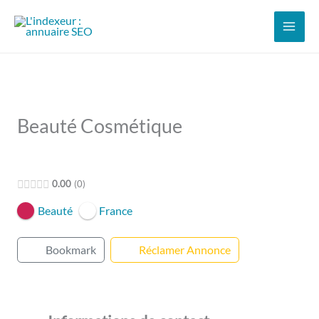
Aller
au
contenu
Beauté Cosmétique
Open Now
0.00
0
Beauté
France
Bookmark
Réclamer Annonce