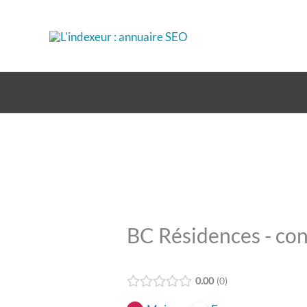
Aller
au
contenu
BC Résidences - con
0.00
0