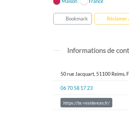
Maison
France
Bookmark
Réclamer
Informations de con
50 rue Jacquart, 51100 Reims, 
06 70 58 17 23
https://bc-residences.fr/