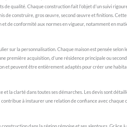
s de qualité. Chaque construction fait l’objet d’un suivi rigoure
mis de construire, gros œuvre, second œuvre et finitions. Cet
ion et de conformité aux normes en vigueur, notamment en mat
ier sur la personnalisation. Chaque maison est pensée selon les
d’une première acquisition, d’une résidence principale ou secon
on et peuvent être entièrement adaptés pour créer une habitati
ce et la clarté dans toutes ses démarches. Les devis sont détail
r contribue à instaurer une relation de confiance avec chaque cl
e construction dans la région rémoise et ses alentours. Grâce 