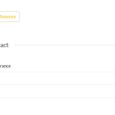
 Annonce
tact
France