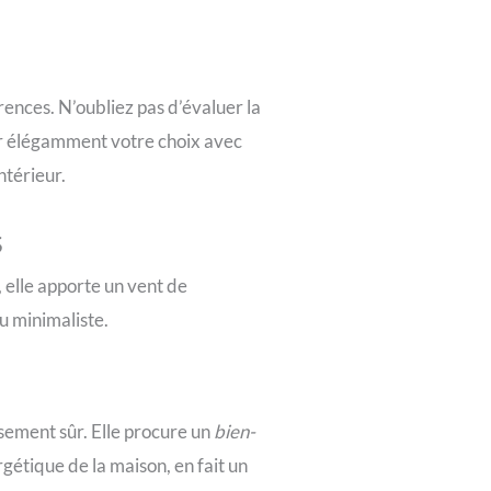
ences. N’oubliez pas d’évaluer la
ier élégamment votre choix avec
ntérieur.
s
, elle apporte un vent de
u minimaliste.
sement sûr. Elle procure un
bien-
rgétique de la maison, en fait un