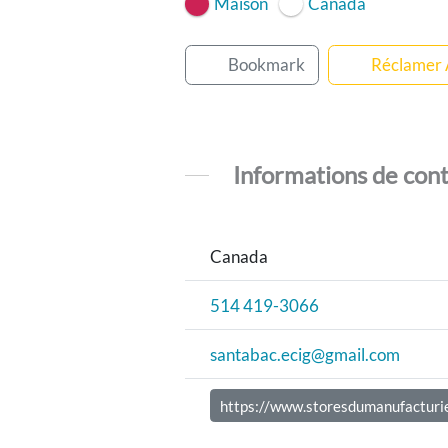
Maison
Canada
Bookmark
Réclamer
Informations de con
Canada
514 419-3066
santabac.ecig@gmail.com
https://www.storesdumanufacturie