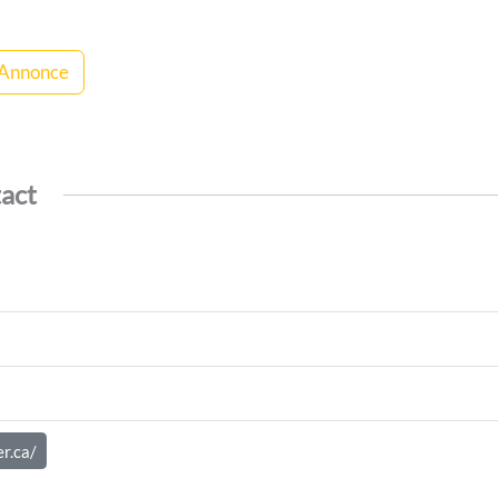
 Annonce
tact
r.ca/