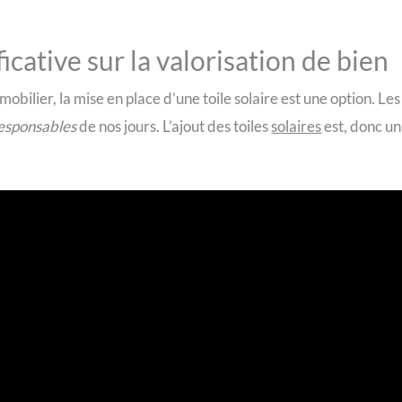
cative sur la valorisation de bien
mobilier, la mise en place d’une toile solaire est une option. Le
esponsables
de nos jours. L’ajout des toiles
solaires
est, donc un