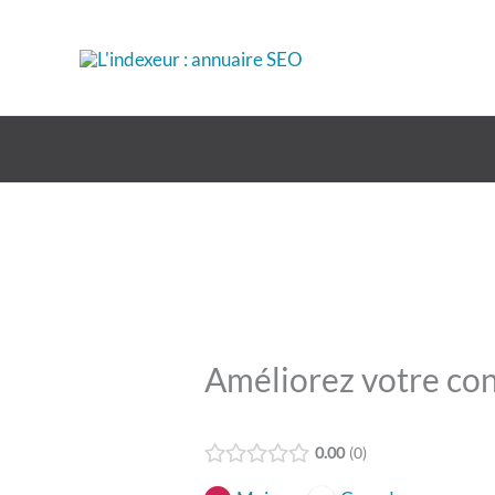
Aller
au
contenu
Améliorez votre conf
0.00
0