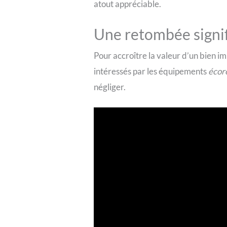
atout appréciable.
Une retombée signifi
Pour accroître la valeur d’un bien im
intéressés par les équipements
écor
négliger.