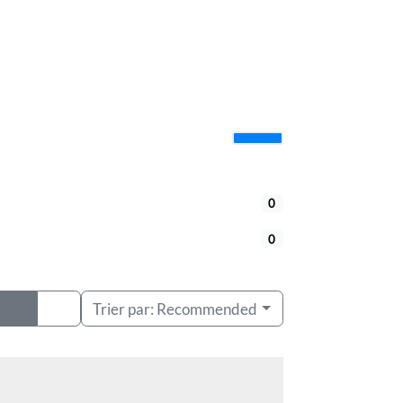
0
0
Trier par:
Recommended