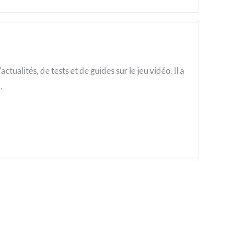
tualités, de tests et de guides sur le jeu vidéo. Il a
.