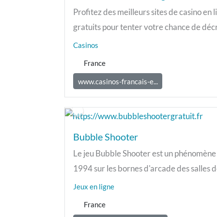
Profitez des meilleurs sites de casino en 
gratuits pour tenter votre chance de décr
Casinos
France
www.casinos-francais-e...
Bubble Shooter
Le jeu Bubble Shooter est un phénomène q
1994 sur les bornes d'arcade des salles de
Jeux en ligne
France