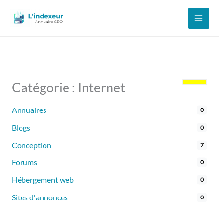
Aller
au
contenu
Catégorie : Internet
Annuaires
0
Blogs
0
Conception
7
Forums
0
Hébergement web
0
Sites d'annonces
0