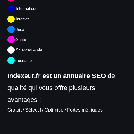
Informatique
Internet
Jeux
Santé
Sciences & vie
Tourisme
Indexeur.fr est un annuaire SEO
de
qualité qui vous offre plusieurs
avantages :
Gratuit / Sélectif / Optimisé / Fortes métriques