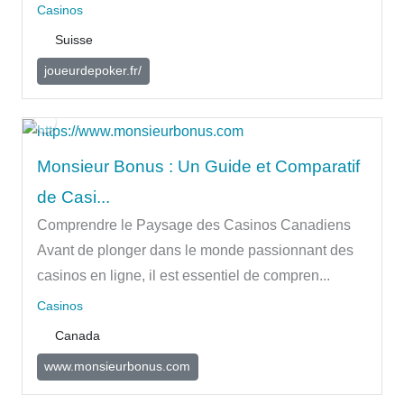
Casinos
Suisse
joueurdepoker.fr/
Monsieur Bonus : Un Guide et Comparatif
de Casi...
Comprendre le Paysage des Casinos Canadiens
Avant de plonger dans le monde passionnant des
casinos en ligne, il est essentiel de compren...
Casinos
Canada
www.monsieurbonus.com