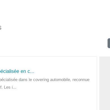
s
écialisée en c...
pécialisée dans le covering automobile, reconnue
. Les i...
e