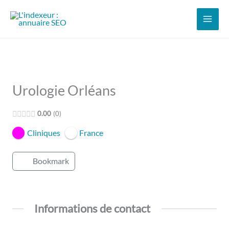
Aller
au
contenu
Urologie Orléans
0.00
0
Cliniques
France
Bookmark
Informations de contact