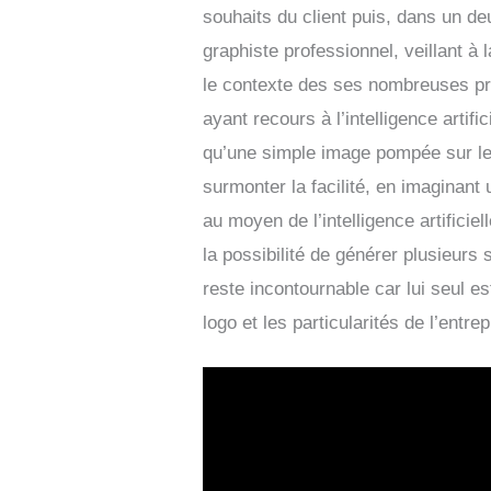
souhaits du client puis, dans un de
graphiste professionnel, veillant à 
le contexte des ses nombreuses pre
ayant recours à l’intelligence arti
qu’une simple image pompée sur le
surmonter la facilité, en imaginant 
au moyen de l’intelligence artificie
la possibilité de générer plusieurs 
reste incontournable car lui seul e
logo et les particularités de l’entrep