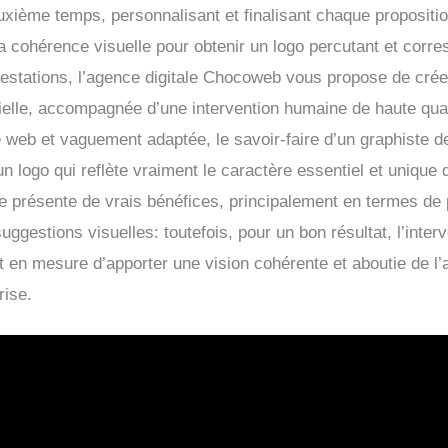
uxième temps, personnalisant et finalisant chaque propositio
la cohérence visuelle pour obtenir un logo percutant et corres
stations, l’agence digitale Chocoweb vous propose de créer
ficielle, accompagnée d’une intervention humaine de haute qua
 web et vaguement adaptée, le savoir-faire d’un graphiste 
un logo qui reflète vraiment le caractère essentiel et unique 
lle présente de vrais bénéfices, principalement en termes de p
suggestions visuelles: toutefois, pour un bon résultat, l’inte
st en mesure d’apporter une vision cohérente et aboutie de l
rise.