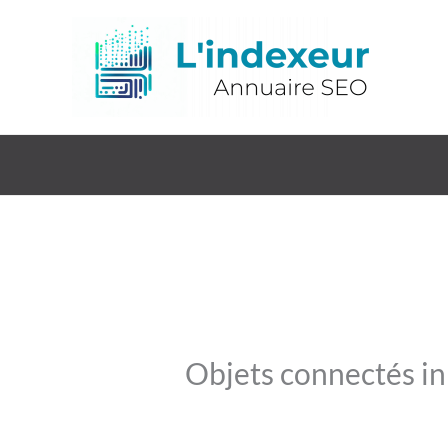
Aller
au
contenu
Objets connectés in
Open Now