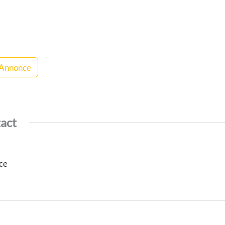
 Annonce
tact
nce