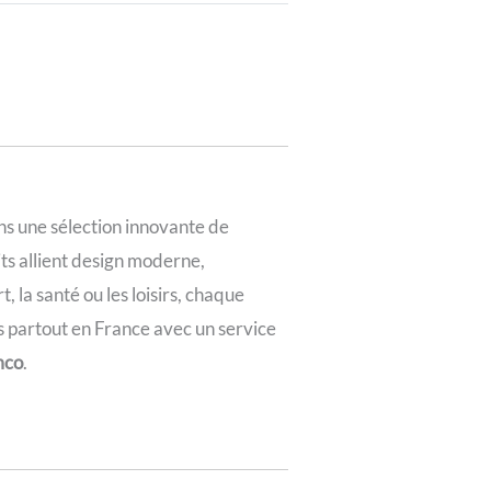
ns une sélection innovante de
its allient design moderne,
, la santé ou les loisirs, chaque
ns partout en France avec un service
mco
.