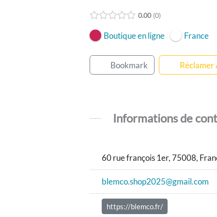
0.00
0
Boutique en ligne
France
Bookmark
Réclamer
Informations de con
60 rue françois 1er, 75008, Fra
blemco.shop2025@gmail.com
https://blemco.fr/