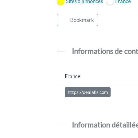
Sites d'annonces
France
Bookmark
Informations de con
France
https://dealabs.com
Information détaillé